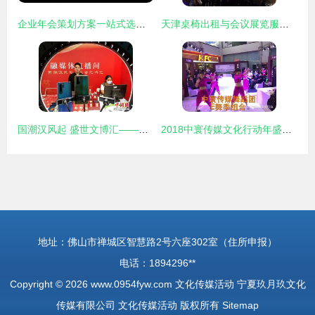
企业年会策划方案一站式选择——赣州正九传媒公司专业承办会议及展览服务
天津桌椅出租与会议展览服务指南
国潮汉风起 盛世文博汇——徐州第七届文化博览会盛大开幕
2018中寰传媒文化行动年盛大启动 文化传媒活动引领时代新风尚
地址：佛山市禅城区智慧路2号六座302室（住所申报）
电话：1894296**
Copyright © 2026
www.0954fyw.com
文化传媒活动
宁夏玖月玖文化
传媒有限公司
文化传媒活动
版权所有
Sitemap