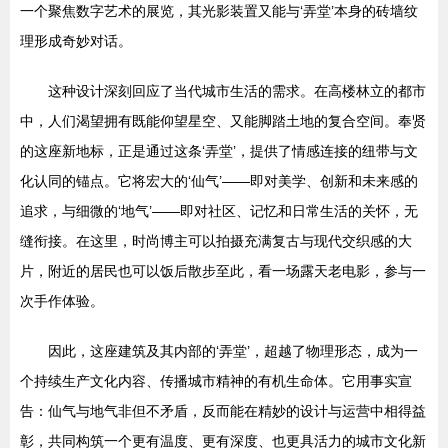
一个聚焦数字艺术的展览，其光影装置又能与‘弄堂’本身的砖墙纹
理形成奇妙对话。
这种设计深刻回应了当代城市生活的需求。在高楼林立的都市
中，人们渴望拥有既能仰望星空、又能脚踏土地的复合空间。奉贤
的这座新地标，正是通过这条‘弄堂’，提供了情感连接的纽带与文
化认同的锚点。它将宏大的‘仙气’——即对美学、创新和未来感的
追求，与细微的‘地气’——即对社区、记忆和日常生活的关怀，无
缝衔接。在这里，时尚博主可以拍摄充满复古与现代交织感的大
片，附近的居民也可以饭后散步至此，看一场露天老电影，参与一
次手作体验。
因此，这座建筑及其内部的‘弄堂’，超越了物理形态，成为一
个持续生产文化内容、传播城市精神的有机生命体。它用事实宣
告：仙气与地气非但不矛盾，反而能在精妙的设计与运营中相得益
彰，共同构筑一个更有温度、更有深度、也更具活力的城市文化新