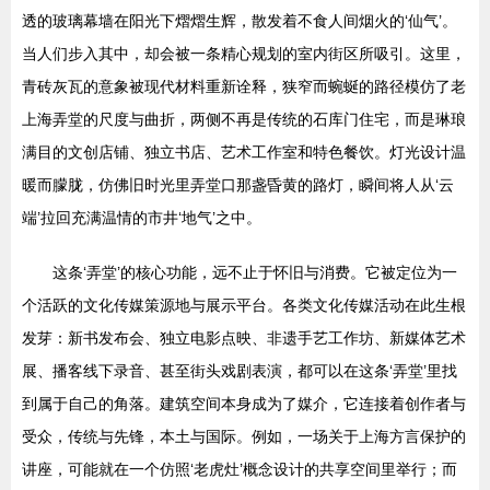
透的玻璃幕墙在阳光下熠熠生辉，散发着不食人间烟火的‘仙气’。
当人们步入其中，却会被一条精心规划的室内街区所吸引。这里，
青砖灰瓦的意象被现代材料重新诠释，狭窄而蜿蜒的路径模仿了老
上海弄堂的尺度与曲折，两侧不再是传统的石库门住宅，而是琳琅
满目的文创店铺、独立书店、艺术工作室和特色餐饮。灯光设计温
暖而朦胧，仿佛旧时光里弄堂口那盏昏黄的路灯，瞬间将人从‘云
端’拉回充满温情的市井‘地气’之中。
这条‘弄堂’的核心功能，远不止于怀旧与消费。它被定位为一
个活跃的文化传媒策源地与展示平台。各类文化传媒活动在此生根
发芽：新书发布会、独立电影点映、非遗手艺工作坊、新媒体艺术
展、播客线下录音、甚至街头戏剧表演，都可以在这条‘弄堂’里找
到属于自己的角落。建筑空间本身成为了媒介，它连接着创作者与
受众，传统与先锋，本土与国际。例如，一场关于上海方言保护的
讲座，可能就在一个仿照‘老虎灶’概念设计的共享空间里举行；而