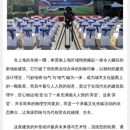
在上海的东南一隅，奉贤南上海区域悄然崛起一座令人瞩目的
新地标建筑。它打破了传统商业综合体的刻板印象，以独特的建筑
设计理念，巧妙地将‘仙气’与‘地气’融为一体，成为城市文化版图上
的一颗新星。而其中最引人入胜的创意，莫过于在现代化的建筑肌
理中，匠心独运地‘造’出了一条充满烟火人情的‘弄堂’。这条‘弄
堂’，并非简单的物理空间复刻，而是一个承载文化传媒活动的动
态舞台，让海派韵味与当代创意在此碰撞、生长。
这座建筑的外形或许极具未来感与艺术性，流线型的轮廓、通