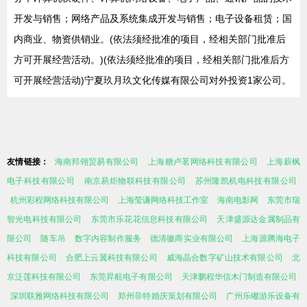
开发与销售；网络产品及系统集成开发与销售；电子设备租赁；国
内商业、物资供销业。(依法须经批准的项目，经相关部门批准后
方可开展经营活动。)(依法须经批准的项目，经相关部门批准后方
可开展经营活动)宁夏玖月玖文化传媒有限公司对外投资1家公司。
友情链接：
海南邦翎贸易有限公司
上海糖卢茗网络科技有限公司
上海薪枫
电子科技有限公司
南京易炬物联科技有限公司
苏州隆凯机电科技有限公司
杭州彩程网络科技有限公司
上海莹谦网络科技工作室
海南电影网
东莞市瑞
智光电科技有限公司
东莞市乐花花信息科技有限公司
天津盛源达金属制品有
限公司
随车吊
数字内容制作服务
德清徽商实业有限公司
上海源腾海电子
科技有限公司
合肥上云翼科技有限公司
威海晶合数字矿山技术有限公司
北
京泛莲科技有限公司
东莞昇航电子有限公司
天津鹏程华信木门制造有限公司
深圳联雅网络科技有限公司
郑州菲特婚庆策划有限公司
广州乐嘟游乐设备有