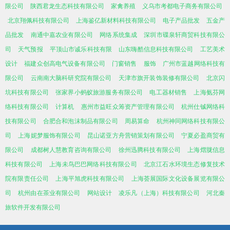
限公司
陕西君龙生态科技有限公司
家禽养殖
义乌市考都电子商务有限公司
北京翔佩科技有限公司
上海鉴亿新材料科技有限公司
电子产品批发
五金产
品批发
南通中嘉农业有限公司
网络系统集成
深圳市碟泉轩商贸科技有限公
司
天气预报
平顶山市诚乐科技有限
山东嗨酷信息科技有限公司
工艺美术
设计
福建众创高电气设备有限公司
门窗销售
服饰
广州市蓝越网络科技有
限公司
云南南大脑科研究院有限公司
天津市旗开装饰装修有限公司
北京闪
坑科技有限公司
张家界小蚂蚁旅游服务有限公司
电工器材销售
上海氨芬网
络科技有限公司
计算机
惠州市益旺众筹资产管理有限公司
杭州仕铖网络科
技有限公司
合肥合和泡沫制品有限公司
周易算命
杭州神同网络科技有限公
司
上海妮梦服饰有限公司
昆山诺亚方舟营销策划有限公司
宁夏必盈商贸有
限公司
成都树人慧教育咨询有限公司
徐州迅腾科技有限公司
上海熠胧信息
科技有限公司
上海未鸟巴巴网络科技有限公司
北京江石水环境生态修复技术
院有限责任公司
上海平旭虎科技有限公司
上海荟展国际文化设备展览有限公
司
杭州由在茶业有限公司
网站设计
凌乐凡（上海）科技有限公司
河北秦
旅软件开发有限公司