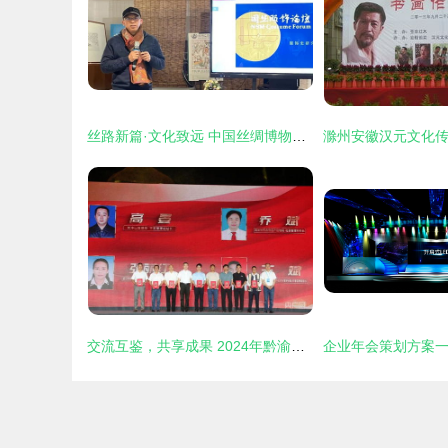
丝路新篇·文化致远 中国丝绸博物馆2022迎新媒体见面会启幕
交流互鉴，共享成果 2024年黔渝川滇文化和自然遗产日系列活动在荔波盛大开幕